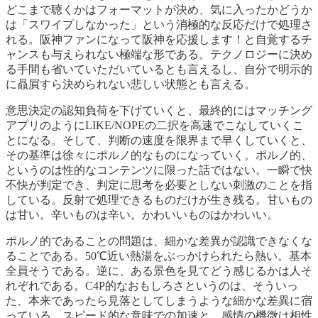
どこまで聴くかはフォーマットが決め、気に入ったかどうか
は「スワイプしなかった」という消極的な反応だけで処理さ
れる。阪神ファンになって阪神を応援します！と自覚するチ
ャンスも与えられない極端な形である。テクノロジーに決め
る手間も省いていただいているとも言えるし、自分で明示的
に贔屓すら決められない悲しい状態とも言える。
意思決定の認知負荷を下げていくと、最終的にはマッチング
アプリのようにLIKE/NOPEの二択を高速でこなしていくこ
とになる。そして、判断の速度を限界まで早くしていくと、
その基準は徐々にポルノ的なものになっていく。ポルノ的、
というのは性的なコンテンツに限った話ではない。一瞬で快
不快が判定でき、判定に思考を必要としない刺激のことを指
している。反射で処理できるものだけが生き残る。甘いもの
は甘い。辛いものは辛い。かわいいものはかわいい。
ポルノ的であることの問題は、細かな差異が認識できなくな
ることである。50℃近い熱湯をぶっかけられたら熱い。基本
全員そうである。逆に、ある景色を見てどう感じるかは人そ
れぞれである。C4P的なおもしろさというのは、そういっ
た、本来であったら見落としてしまうような細かな差異に宿
っている。スピード的な意味での加速と、感情の機微は相性