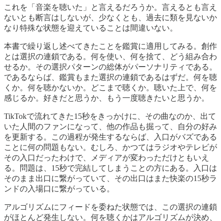
これを「音楽を聴いた」と言えるだろうか。言えるとも言え
ないとも断言はしないが、少なくとも、過去に類を見ないか
なり特殊な状態を迎えていることは間違いない。
本書で繰り返し述べてきたことを鑑賞に適用してみる。創作
とは選択の連鎖である。何を使い、何を捨て、どう組み合わ
せるか。その選択パターンの総体がパーソナリティである。
であるならば、鑑賞もまた選択の連鎖であるはずだ。何を聴
くか。何を聴かないか。どこまで聴くか。聴いた上で、何を
感じるか。好きだと思うか、もう一度聴きたいと思うか。
TikTokで流れてきた15秒をきっかけに、その曲なのか、出て
いた人間のファンになって、他の作品も掘って、自分の好み
を更新する。この過程が発生するならば、入口がバズである
ことに何の問題もない。むしろ、かつてはラジオやテレビが
その入口だったわけで、メディアが変わっただけともいえ
る。問題は、15秒で完結してしまうことの方にある。入口は
そのまま出口に繋がっていて、その出口はまた快楽の15秒ラ
ンドの入場口に繋がっている。
アルゴリズムにフィードを委ねた状態では、この選択の連鎖
がほとんど発生しない。何を聴くかはアルゴリズムが決め、